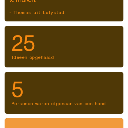
- Thomas uit Lelystad
25
Ideeën opgehaald
5
Personen waren eigenaar van een hond