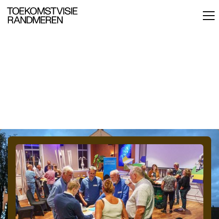
RANDMEREN SESSIE
#1: KAMPEN
27 september was het startschot van de eerste
Randmeren Sessie in Kampen, waar een gedeelde
passie voelbaar was voor natuurbehoud. Tegelijkertijd
gingen er stemmen op om ruimte te creëren voor
recreatie. Het was al met al een goed begin. Op naar de
volgende Randmeren Sessie!