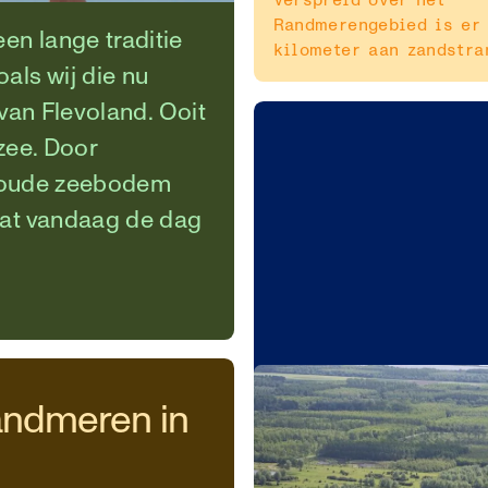
Randmerengebied is er
n lange traditie
kilometer aan zandstra
als wij die nu
van Flevoland. Ooit
zee. Door
uk oude zeebodem
dat vandaag de dag
ndmeren in