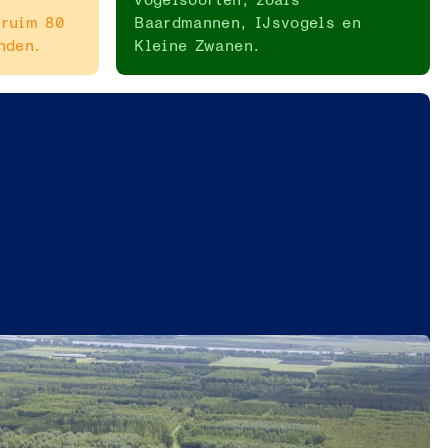
 ruim 80
Baardmannen, IJsvogels en
nden.
Kleine Zwanen.