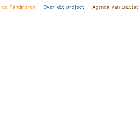
EREN
 de Randmeren
Over dit project
Agenda van initia
3:
26 o
OTEN-
Buns
enth
groot
BURG
gesl
en h
voor
make