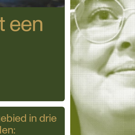
t een
ebied in drie
en: