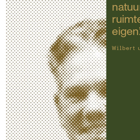
natuur
ruimte
eigen.
Wilbert 