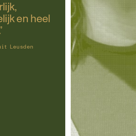
lijk,
lijk en heel
”
uit Leusden