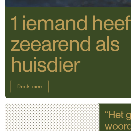
1 iemand heef
zeearend als
huisdier
Denk mee
“Het g
woord