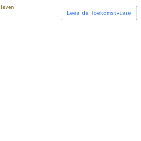
tieven
Lees de Toekomstvisie
ktober was de derde Randmeren Sessie in
choten-Spakenburg, waar maar liefst 77
ousiaste deelnemers aanwezig waren. De
ste bijeenkomst tot nu toe! Het was een
aagde sessie waar ruimte was voor dialoog
et verkennen van mogelijke oplossingen
 de uitdagingen waarmee de Randmeren te
n hebben.