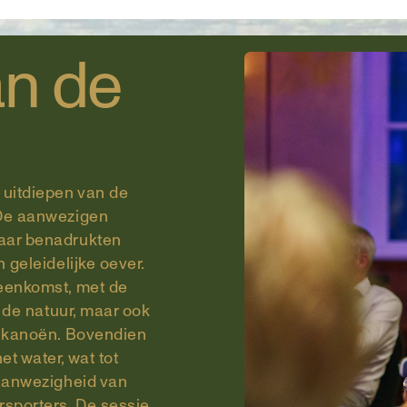
an de
 uitdiepen van de
 De aanwezigen
maar benadrukten
 geleidelijke oever.
jeenkomst, met de
r de natuur, maar ook
n kanoën. Bovendien
t water, wat tot
 aanwezigheid van
rsporters. De sessie