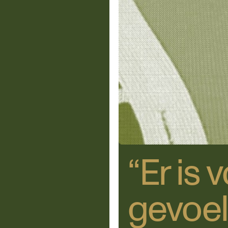
“Er is 
gevoel