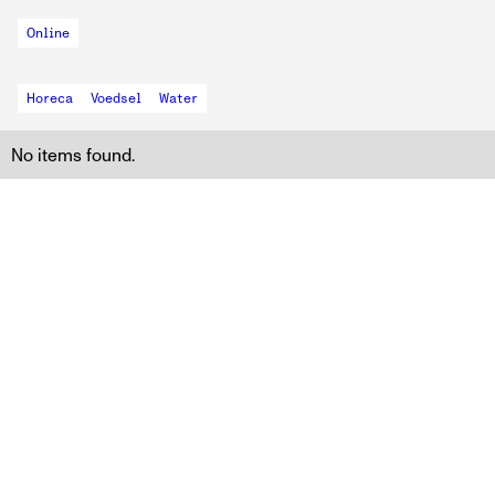
Online
Horeca
Voedsel
Water
No items found.